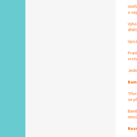
Vnit
o se
Výho
dítět
Upoz
Praní
vrstv
Jedn
Bamb
Třívr
se p
Bamb
množs
Rozm