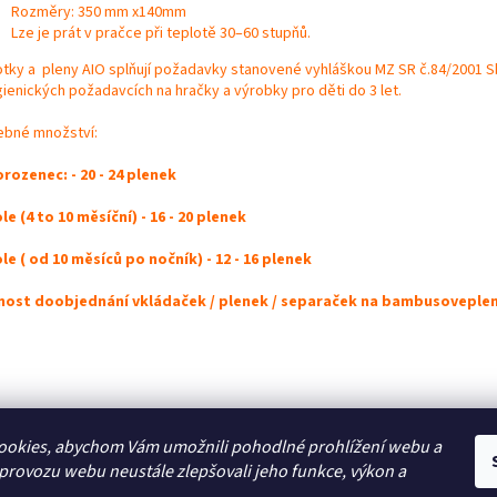
Rozměry: 350 mm x140mm
Lze je prát v pračce při teplotě 30–60 stupňů.
otky a pleny AIO splňují požadavky stanovené vyhláškou MZ SR č.84/2001 S
gienických požadavcích na hračky a výrobky pro děti do 3 let.
ebné množství:
rozenec: - 20 - 24 plenek
le (4 to 10 měsíční) - 16 - 20 plenek
le ( od 10 měsíců po nočník) - 12 - 16 plenek
ost doobjednání vkládaček / plenek / separaček na bambusoveplen
ookies, abychom Vám umožnili pohodlné prohlížení webu a
podmínky
Kontakt
Reklamační řád
Způsoby plateb
CBDkonopi.cz
CBD
 provozu webu neustále zlepšovali jeho funkce, výkon a
.