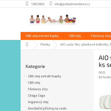
Přejít
728533815
info@pokladnievidence.cz
na
obsah
CBD olej extrakt kapky
CBD olej
Fénixovy slzy
Domů
Plenky
AIO sada: 5ks: plenkové kalhotky
P
AIO 
o
Přeskočit
s
ks 
Kategorie
kategorie
t
0021
r
CBD olej extrakt kapky
Průměr
63 hodn
a
hodnoce
CBD olej
n
produkt
Fénixovy slzy
n
je
í
Chaga čaga
4,3
z
p
Arganový olej
5
a
Destilační přístroj na vodu
hvězdič