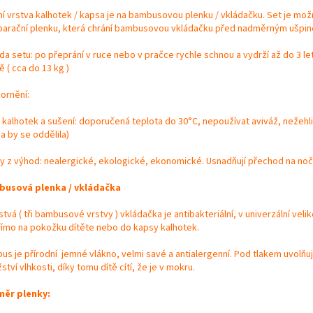
řní vrstva kalhotek / kapsa je na bambusovou plenku / vkládačku. Set je mož
parační plenku, která chrání bambusovou vkládačku před nadměrným ušpin
da setu: po přeprání v ruce nebo v pračce rychle schnou a vydrží až do 3 le
ě ( cca do 13 kg )
ornění:
 kalhotek a sušení: doporučená teplota do 30°C, nepoužívat aviváž, nežehlit
a by se oddělila)
y z výhod: nealergické, ekologické, ekonomické. Usnadňují přechod na noč
usová plenka / vkládačka
stvá ( tři bambusové vrstvy ) vkládačka je antibakteriální, v univerzální velik
římo na pokožku dítěte nebo do kapsy kalhotek.
us je přírodní jemné vlákno, velmi savé a antialergenní. Pod tlakem uvolňu
tví vlhkosti, díky tomu dítě cítí, že je v mokru.
ěr plenky: