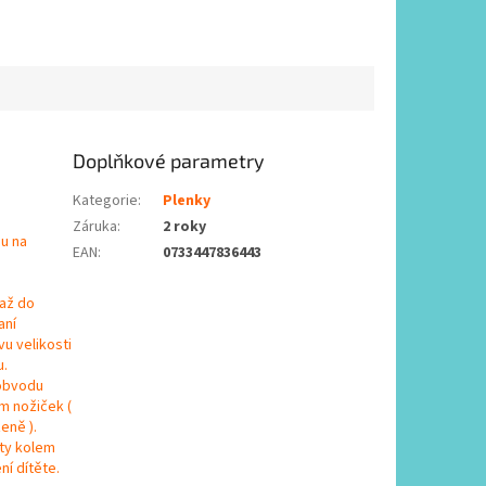
Doplňkové parametry
Kategorie
:
Plenky
Záruka
:
2 roky
ou na
EAN
:
0733447836443
 až do
aní
vu velikosti
u.
 obvodu
m nožiček (
eně ).
ety kolem
ní dítěte.