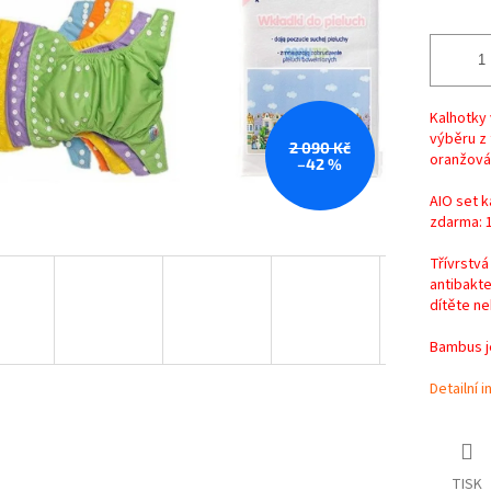
Kalhotky 
výběru z 
2 090 Kč
oranžová,
–42 %
AIO set k
zdarma: 1
Třívrstvá
antibakte
dítěte ne
Bambus je
Detailní 
TISK