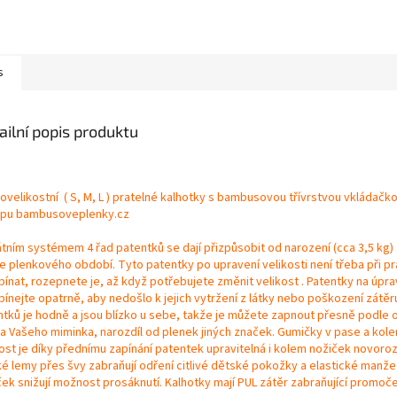
s
ailní popis produktu
ovelikostní ( S, M, L ) pratelné kalhotky s bambusovou třívrstvou vkládačk
pu bambusoveplenky.cz
átním systémem 4 řad patentků se dají přizpůsobit od narození (cca 3,5 kg)
e plenkového období. Tyto patentky po upravení velikosti není třeba při pr
ínat, rozepnete je, až když potřebujete změnit velikost . Patentky na úpra
ínejte opatrně, aby nedošlo k jejich vytržení z látky nebo poškození zátěr
ntků je hodně a jsou blízko u sebe, takže je můžete zapnout přesně podle
ka Vašeho miminka, narozdíl od plenek jiných značek. Gumičky v pase a kole
kost je díky přednímu zapínání patentek upravitelná i kolem nožiček novoroz
é lemy přes švy zabraňují odření citlivé dětské pokožky a elastické manž
ek snižují možnost prosáknutí. Kalhotky mají PUL zátěr zabraňující promoče