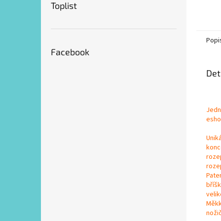
Toplist
Popi
Facebook
Det
Jedn
esho
Unik
konc
rozep
rozep
Pate
bříš
veli
Měkk
nožič