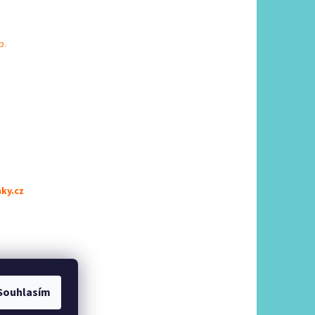
b.
ky.cz
Souhlasím
konopi.com