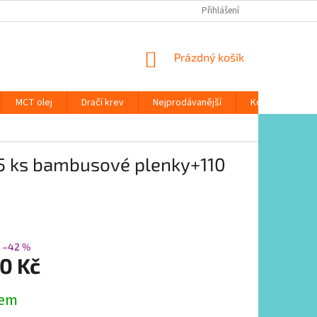
Přihlášení
NÁKUPNÍ
Prázdný košík
KOŠÍK
MCT olej
Dračí krev
Nejprodávanější
Konopný čaj a 
 +5 ks bambusové plenky+110
–42 %
0 Kč
dem