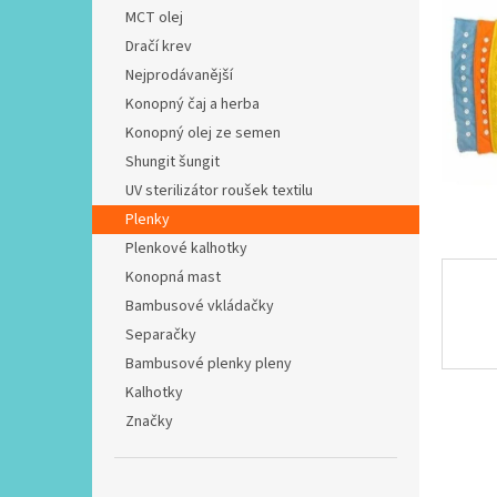
n
MCT olej
e
Dračí krev
l
Nejprodávanější
Konopný čaj a herba
Konopný olej ze semen
Shungit šungit
UV sterilizátor roušek textilu
Plenky
Plenkové kalhotky
Konopná mast
Bambusové vkládačky
Separačky
Bambusové plenky pleny
Kalhotky
Značky