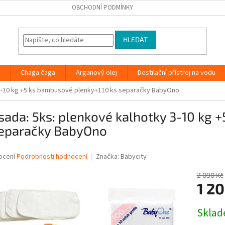
OBCHODNÍ PODMÍNKY
HLEDAT
Chaga čaga
Arganový olej
Destilační přístroj na vodu
 3-10 kg +5 ks bambusové plenky+110 ks separačky BabyOno
sada: 5ks: plenkové kalhotky 3-10 kg
separačky BabyOno
né
ocení
Podrobnosti hodnocení
Značka:
Babycity
ní
u
2 090 Kč
1 20
Měrná
Skla
cena:
ek.