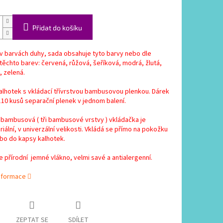
Přidat do košíku
v barvách duhy, sada obsahuje tyto barvy nebo dle
těchto barev: červená, růžová, šeříková, modrá, žlutá,
 zelená.
alhotek s vkládací třívrstvou bambusovou plenkou. Dárek
10 kusů separační plenek v jednom balení.
 bambusová ( tři bambusové vrstvy ) vkládačka je
riální, v univerzální velikosti. Vkládá se přímo na pokožku
bo do kapsy kalhotek.
 přírodní jemné vlákno, velmi savé a antialergenní.
informace
ZEPTAT SE
SDÍLET