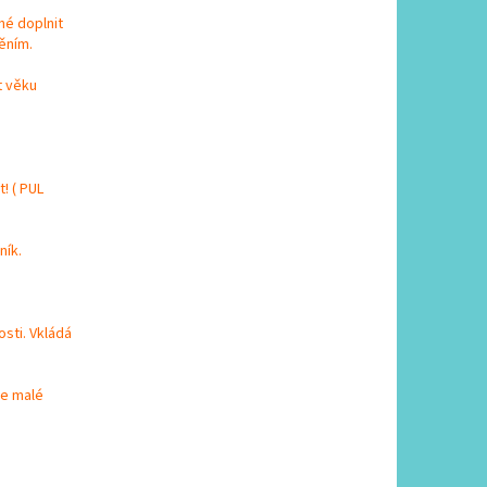
né doplnit
ěním.
t věku
! ( PUL
ník.
osti. Vkládá
je malé